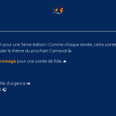
Histoire
Nos archives
Autour de Carnaval
Autour de G
t pour une 5ème édition ! Comme chaque année, cette soirée 
oiler le thème du prochain Carnaval 🥳
 Fromage
pour une soirée de folie 🔥
Ré d’urgence 🎺
l 🎧