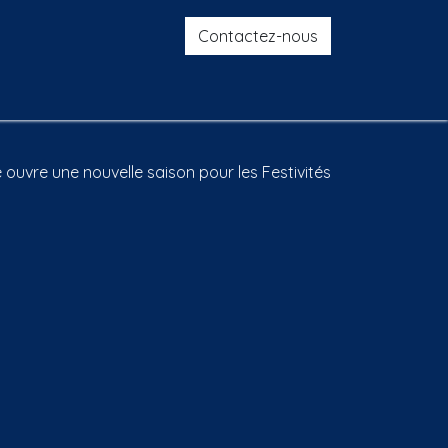
Contactez-nous
rav'en fête
Nos partenaires
Nos bénévoles
Presse
C
ouvre une nouvelle saison pour les Festivités