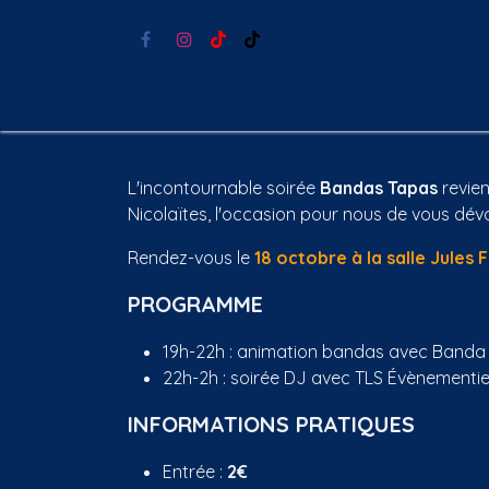
Se rendre au contenu
Accueil
Agenda
78ème carnaval
Notre 
L'incontournable soirée
Bandas Tapas
revien
Nicolaïtes, l'occasion pour nous de vous dév
Rendez-vous le
18 octobre à la salle Jules
PROGRAMME
19h-22h : animation bandas avec Banda 
22h-2h : soirée DJ avec TLS Évènementie
INFORMATIONS PRATIQUES
Entrée :
2€