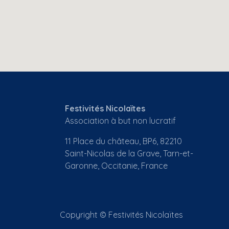
Festivités Nicolaïtes
Association à but non lucratif
11 Place du château, BP6, 82210
Saint-Nicolas de la Grave, Tarn-et-
Garonne, Occitanie, France
Copyright © Festivités Nicolaïtes