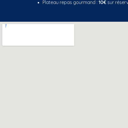
Plateau repas gourmand :
10€
sur réserv